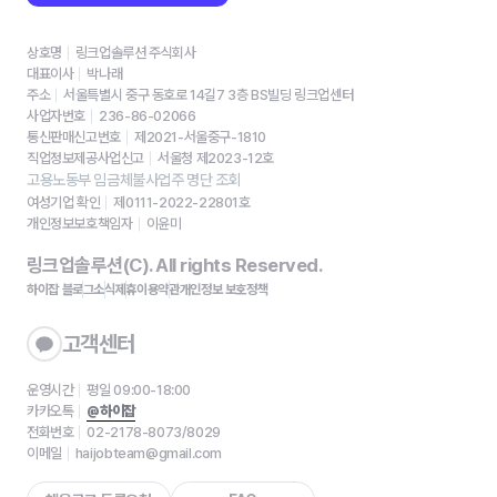
상호명
링크업솔루션 주식회사
대표이사
박나래
주소
서울특별시 중구 동호로 14길7 3층 BS빌딩 링크업센터
사업자번호
236-86-02066
통신판매신고번호
제2021-서울중구-1810
직업정보제공사업신고
서울청 제2023-12호
고용노동부 임금체불사업주 명단 조회
여성기업 확인
제0111-2022-22801호
개인정보보호책임자
이윤미
링크업솔루션(C). All rights Reserved.
하이잡 블로그
소식
제휴
이용약관
개인정보 보호정책
고객센터
운영시간
평일 09:00-18:00
카카오톡
@하이잡
전화번호
02-2178-8073/8029
이메일
haijobteam@gmail.com