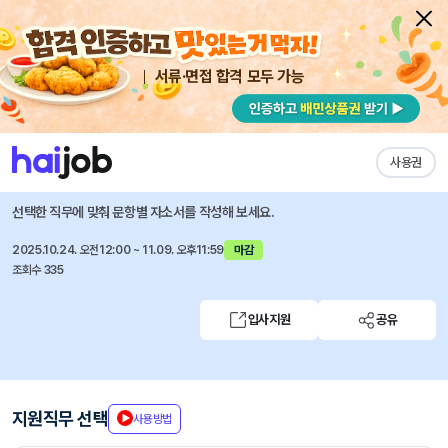
서류·면접 합격 모두 가능
채용공고 자소서
자유항목 자소서
내 작성목록
하나증권
즐겨찾기
사용권
하나증권 법인주식파생실 경력직 채용
선택한 직무에 맞춰 문항별 자소서를 작성해 보세요.
2025.10.24. 오전12:00 ~ 11.09. 오후11:59
마감
조회수 335
입사지원
공유
지원직무 선택
사용방법