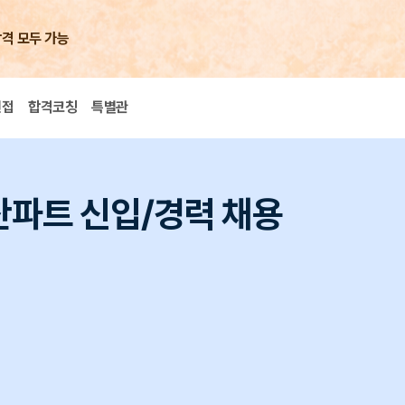
합격 모두 가능
면접
합격코칭
특별관
산파트 신입/경력 채용