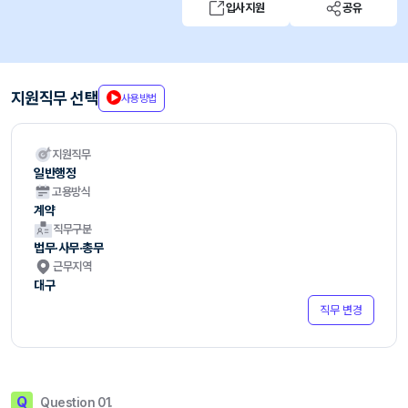
입사지원
공유
지원직무 선택
사용방법
지원직무
일반행정
고용방식
계약
직무구분
법무·사무·총무
근무지역
대구
직무 변경
Q
Question 01.