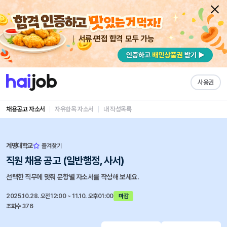
서류·면접 합격 모두 가능
사용권
채용공고 자소서
자유항목 자소서
내 작성목록
계명대학교
즐겨찾기
직원 채용 공고 (일반행정, 사서)
선택한 직무에 맞춰 문항별 자소서를 작성해 보세요.
2025.10.28. 오전12:00 ~ 11.10. 오후01:00
마감
조회수 376