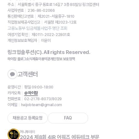
주소
서울특별시 중구 동호로 14길7 3층 BS빌딩 링크업센터
사업자번호
236-86-02066
통신판매신고번호
제2021-서울중구-1810
직업정보제공사업신고
서울청 제2023-12호
고용노동부 임금체불사업주 명단 조회
여성기업 확인
제0111-2022-22801호
개인정보보호책임자
이윤미
링크업솔루션(C). All rights Reserved.
하이잡 블로그
소식
제휴
이용약관
개인정보 보호정책
고객센터
운영시간
평일 09:00-18:00
카카오톡
@하이잡
전화번호
02-2178-8073/8029
이메일
haijobteam@gmail.com
채용공고 등록요청
FAQ
머니투데이
2024 제8회 4IR 어워즈 에듀테크 부문