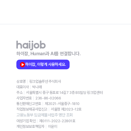
하이잡, Human과 AI를 연결합니다.
하이잡, 이렇게 사용하세요.
상호명
링크업솔루션 주식회사
대표이사
박나래
주소
서울특별시 중구 동호로 14길7 3층 BS빌딩 링크업센터
사업자번호
236-86-02066
통신판매신고번호
제2021-서울중구-1810
직업정보제공사업신고
서울청 제2023-12호
고용노동부 임금체불사업주 명단 조회
여성기업 확인
제0111-2022-22801호
개인정보보호책임자
이윤미