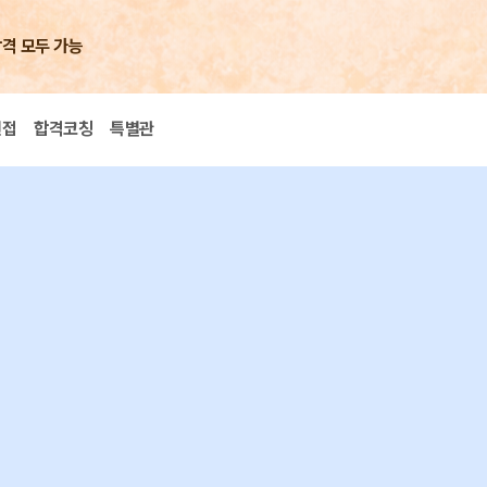
합격 모두 가능
면접
합격코칭
특별관