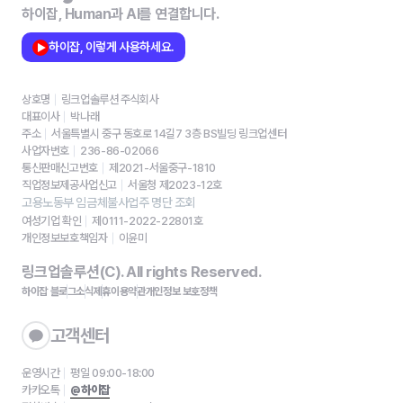
하이잡, Human과 AI를 연결합니다.
하이잡, 이렇게 사용하세요.
상호명
링크업솔루션 주식회사
대표이사
박나래
주소
서울특별시 중구 동호로 14길7 3층 BS빌딩 링크업센터
사업자번호
236-86-02066
통신판매신고번호
제2021-서울중구-1810
직업정보제공사업신고
서울청 제2023-12호
고용노동부 임금체불사업주 명단 조회
여성기업 확인
제0111-2022-22801호
개인정보보호책임자
이윤미
링크업솔루션(C). All rights Reserved.
하이잡 블로그
소식
제휴
이용약관
개인정보 보호정책
고객센터
운영시간
평일 09:00-18:00
카카오톡
@하이잡