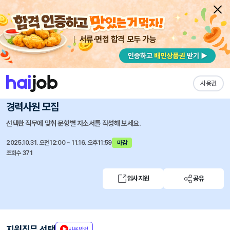
서류·면접 합격 모두 가능
채용공고 자소서
자유항목 자소서
내 작성목록
현대종합금속
즐겨찾기
사용권
본사 수출영업(중동), 기계사업본부 서비스부 신입/
경력사원 모집
선택한 직무에 맞춰 문항별 자소서를 작성해 보세요.
2025.10.31. 오전12:00 ~ 11.16. 오후11:59
마감
조회수 371
입사지원
공유
지원직무 선택
사용방법