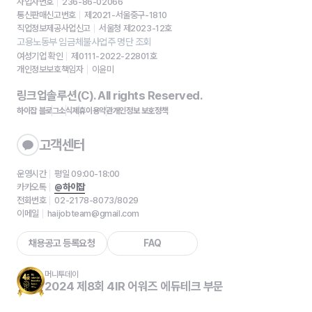
사업자번호
236-86-02066
통신판매신고번호
제2021-서울중구-1810
직업정보제공사업신고
서울청 제2023-12호
고용노동부 임금체불사업주 명단 조회
여성기업 확인
제0111-2022-22801호
개인정보보호책임자
이윤미
링크업솔루션(C). All rights Reserved.
하이잡 블로그
소식
제휴
이용약관
개인정보 보호정책
고객센터
운영시간
평일 09:00-18:00
카카오톡
@하이잡
전화번호
02-2178-8073/8029
이메일
haijobteam@gmail.com
채용공고 등록요청
FAQ
머니투데이
2024 제8회 4IR 어워즈 에듀테크 부문