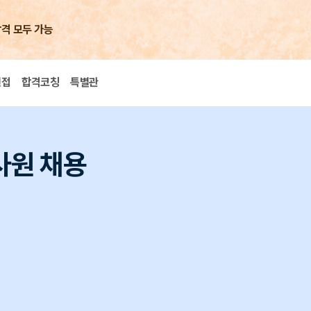
합격 모두 가능
면접
합격코칭
특별관
사원 채용