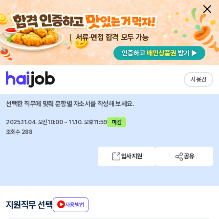
서류·면접 합격 모두 가능
채용공고 자소서
자유항목 자소서
내 작성목록
중앙대학교병원
즐겨찾기
사용권
(서울병원) 총무팀 경비 (휴직대체) 모집(2025.11)
선택한 직무에 맞춰 문항별 자소서를 작성해 보세요.
2025.11.04. 오전10:00 ~ 11.10. 오후11:59
마감
조회수 288
입사지원
공유
지원직무 선택
사용방법