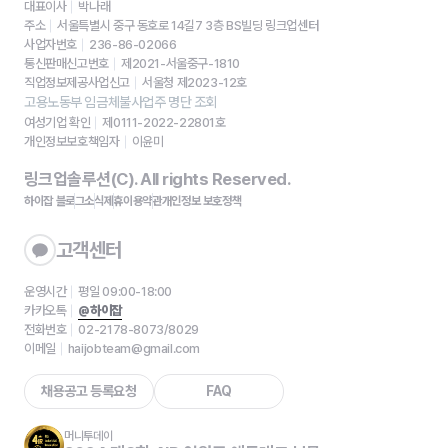
대표이사
박나래
주소
서울특별시 중구 동호로 14길7 3층 BS빌딩 링크업센터
사업자번호
236-86-02066
통신판매신고번호
제2021-서울중구-1810
직업정보제공사업신고
서울청 제2023-12호
고용노동부 임금체불사업주 명단 조회
여성기업 확인
제0111-2022-22801호
개인정보보호책임자
이윤미
링크업솔루션(C). All rights Reserved.
하이잡 블로그
소식
제휴
이용약관
개인정보 보호정책
고객센터
운영시간
평일 09:00-18:00
카카오톡
@하이잡
전화번호
02-2178-8073/8029
이메일
haijobteam@gmail.com
채용공고 등록요청
FAQ
머니투데이