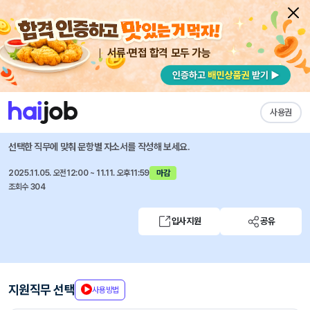
서류·면접 합격 모두 가능
채용공고 자소서
자유항목 자소서
내 작성목록
하나증권
즐겨찾기
사용권
하나증권 프로젝트금융1실 경력직 채용 (계약직)
선택한 직무에 맞춰 문항별 자소서를 작성해 보세요.
2025.11.05. 오전12:00 ~ 11.11. 오후11:59
마감
조회수 304
입사지원
공유
지원직무 선택
사용방법