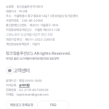
상호명
링크업솔루션 주식회사
대표이사
박나래
주소
서울특별시 중구 동호로 14길7 3층 BS빌딩 링크업센터
사업자번호
236-86-02066
통신판매신고번호
제2021-서울중구-1810
직업정보제공사업신고
서울청 제2023-12호
고용노동부 임금체불사업주 명단 조회
여성기업 확인
제0111-2022-22801호
개인정보보호책임자
이윤미
링크업솔루션(C). All rights Reserved.
하이잡 블로그
소식
제휴
이용약관
개인정보 보호정책
고객센터
운영시간
평일 09:00-18:00
카카오톡
@하이잡
전화번호
02-2178-8073/8029
이메일
haijobteam@gmail.com
채용공고 등록요청
FAQ