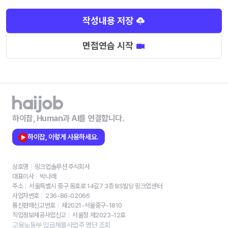
작성내용 저장
면접연습 시작
하이잡, Human과 AI를 연결합니다.
하이잡, 이렇게 사용하세요.
상호명
링크업솔루션 주식회사
대표이사
박나래
주소
서울특별시 중구 동호로 14길7 3층 BS빌딩 링크업센터
사업자번호
236-86-02066
통신판매신고번호
제2021-서울중구-1810
직업정보제공사업신고
서울청 제2023-12호
고용노동부 임금체불사업주 명단 조회