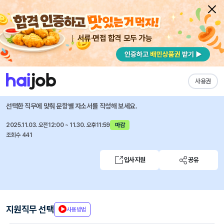
서류·면접 합격 모두 가능
채용공고 자소서
자유항목 자소서
내 작성목록
IBK투자증권
즐겨찾기
사용권
[IBK투자증권] PBA(서울/경기) 경력직 채용공고(상시)
선택한 직무에 맞춰 문항별 자소서를 작성해 보세요.
2025.11.03. 오전12:00 ~ 11.30. 오후11:59
마감
조회수 441
입사지원
공유
지원직무 선택
사용방법