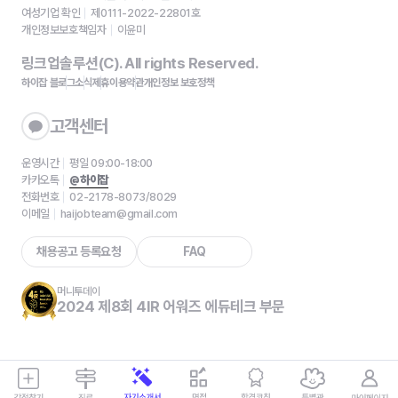
여성기업 확인
제0111-2022-22801호
개인정보보호책임자
이윤미
링크업솔루션(C). All rights Reserved.
하이잡 블로그
소식
제휴
이용약관
개인정보 보호정책
고객센터
운영시간
평일 09:00-18:00
카카오톡
@하이잡
전화번호
02-2178-8073/8029
이메일
haijobteam@gmail.com
채용공고 등록요청
FAQ
머니투데이
2024 제8회 4IR 어워즈 에듀테크 부문