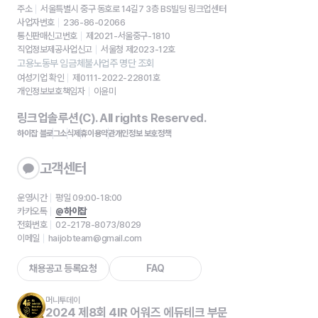
주소
서울특별시 중구 동호로 14길7 3층 BS빌딩 링크업센터
사업자번호
236-86-02066
통신판매신고번호
제2021-서울중구-1810
직업정보제공사업신고
서울청 제2023-12호
고용노동부 임금체불사업주 명단 조회
여성기업 확인
제0111-2022-22801호
개인정보보호책임자
이윤미
링크업솔루션(C). All rights Reserved.
하이잡 블로그
소식
제휴
이용약관
개인정보 보호정책
고객센터
운영시간
평일 09:00-18:00
카카오톡
@하이잡
전화번호
02-2178-8073/8029
이메일
haijobteam@gmail.com
채용공고 등록요청
FAQ
머니투데이
2024 제8회 4IR 어워즈 에듀테크 부문