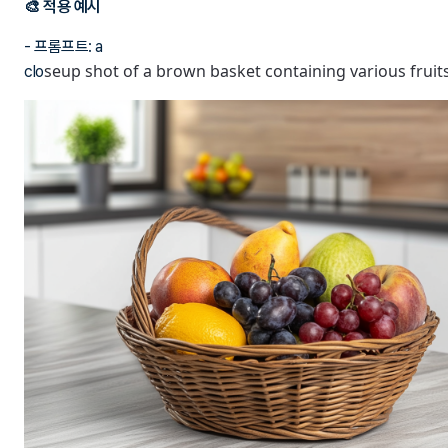
🎨 적용 예시
- 프롬프트: a
seup shot of a brown basket containing various fruits
clo