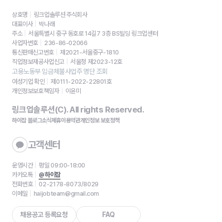
상호명
링크업솔루션 주식회사
대표이사
박나래
주소
서울특별시 중구 동호로 14길7 3층 BS빌딩 링크업센터
사업자번호
236-86-02066
통신판매신고번호
제2021-서울중구-1810
직업정보제공사업신고
서울청 제2023-12호
고용노동부 임금체불사업주 명단 조회
여성기업 확인
제0111-2022-22801호
개인정보보호책임자
이윤미
링크업솔루션(C). All rights Reserved.
하이잡 블로그
소식
제휴
이용약관
개인정보 보호정책
고객센터
운영시간
평일 09:00-18:00
카카오톡
@하이잡
전화번호
02-2178-8073/8029
이메일
haijobteam@gmail.com
채용공고 등록요청
FAQ