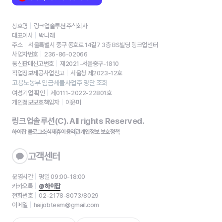
상호명
링크업솔루션 주식회사
대표이사
박나래
주소
서울특별시 중구 동호로 14길7 3층 BS빌딩 링크업센터
사업자번호
236-86-02066
통신판매신고번호
제2021-서울중구-1810
직업정보제공사업신고
서울청 제2023-12호
고용노동부 임금체불사업주 명단 조회
여성기업 확인
제0111-2022-22801호
개인정보보호책임자
이윤미
링크업솔루션(C). All rights Reserved.
하이잡 블로그
소식
제휴
이용약관
개인정보 보호정책
고객센터
운영시간
평일 09:00-18:00
카카오톡
@하이잡
전화번호
02-2178-8073/8029
이메일
haijobteam@gmail.com
채용공고 등록요청
FAQ