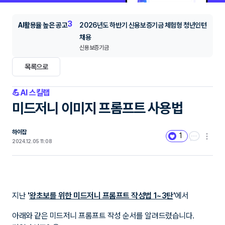
4
AI활용율 높은 공고
2027년도 신규 간호사 공개채용 공고
가톨릭대학교 부천성모병원
목록으로
💪AI 스킬랩
미드저니 이미지 프롬프트 사용법
하이잡
1
2024.12.05 11:08
지난
'
왕초보를 위한 미드저니 프롬프트 작성법 1~3탄
'
에서
아래와 같은 미드저니 프롬프트 작성 순서를 알려드렸습니다.
기억나시죠? 😊