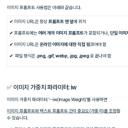
이미지 프롬프트 사용법은 아래와 같습니다.
✔ 이미지 URL은 항상
프롬프트 맨 앞
에 위치
✔
프롬프트에는
여러 개의 이미지 프롬프트
가 포함되거나,
단일 이미
✔
이미지 URL은
온라인 이미지에 대한 직접 링크
여야 함
✔
파일 형식은
.png, .gif, webp, .jpg, .jpeg
로 끝나야 함
✅ 이미지 가중치 파라미터: iw
이미지 가중치 파라미터 '--iw(Image Weight)'를 사용하면
이미지 프롬프트와 텍스트 프롬프트 간의 중요도(가중치)를 조정
할
수 있습니다.
--iw값이 높을수록 이미지 프롬프트가 이미지 생성 결과에 더 큰