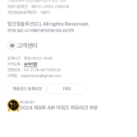
고용노동부 임금체불사업주 명단 조회
여성기업 확인
제0111-2022-22801호
개인정보보호책임자
이윤미
링크업솔루션(C). All rights Reserved.
하이잡 블로그
소식
제휴
이용약관
개인정보 보호정책
고객센터
운영시간
평일 09:00-18:00
카카오톡
@하이잡
전화번호
02-2178-8073/8029
이메일
haijobteam@gmail.com
채용공고 등록요청
FAQ
머니투데이
2024 제8회 4IR 어워즈 에듀테크 부문