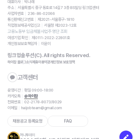
대표이사
박나래
주소
서울특별시 중구 동호로 14길7 3층 BS빌딩 링크업센터
사업자번호
236-86-02066
통신판매신고번호
제2021-서울중구-1810
직업정보제공사업신고
서울청 제2023-12호
고용노동부 임금체불사업주 명단 조회
여성기업 확인
제0111-2022-22801호
개인정보보호책임자
이윤미
링크업솔루션(C). All rights Reserved.
하이잡 블로그
소식
제휴
이용약관
개인정보 보호정책
고객센터
운영시간
평일 09:00-18:00
카카오톡
@하이잡
전화번호
02-2178-8073/8029
이메일
haijobteam@gmail.com
채용공고 등록요청
FAQ
머니투데이