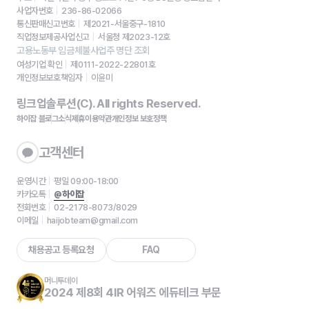
사업자번호
236-86-02066
통신판매신고번호
제2021-서울중구-1810
직업정보제공사업신고
서울청 제2023-12호
고용노동부 임금체불사업주 명단 조회
여성기업 확인
제0111-2022-22801호
개인정보보호책임자
이윤미
링크업솔루션(C). All rights Reserved.
하이잡 블로그
소식
제휴
이용약관
개인정보 보호정책
고객센터
운영시간
평일 09:00-18:00
카카오톡
@하이잡
전화번호
02-2178-8073/8029
이메일
haijobteam@gmail.com
채용공고 등록요청
FAQ
머니투데이
2024 제8회 4IR 어워즈 에듀테크 부문